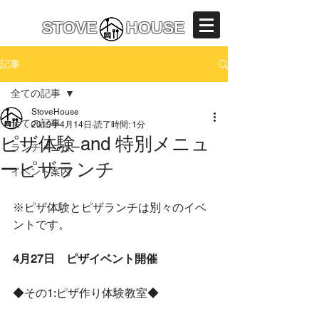
えびの市
カフェ/予約ランチ
STOVE HOUSE
記事
全ての記事
StoveHouse
全ての記事
2019年4月14日
読了時間: 1分
ピザ体験 and 特別メニュ
ランチメニュー
ーピザランチ
イベント案内
※ピザ体験とピザランチは別々のイベ
ントです。
4月27日　ピザイベント開催
◆その1:ピザ作り体験教室◆