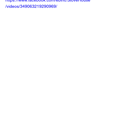
https://www.facebook.com/ebino.StoveHouse
/videos/349063219290969/