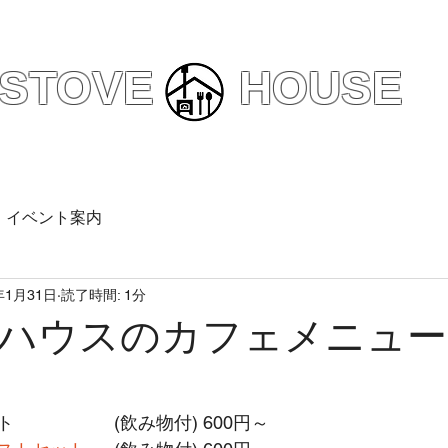
えびの市
カフェ/予約ランチ
STOVE HOUSE
内
メニュー
アクセスマップ
お
イベント案内
年1月31日
読了時間: 1分
ハウスのカフェメニュー
ト
			(飲み物付) 600円～