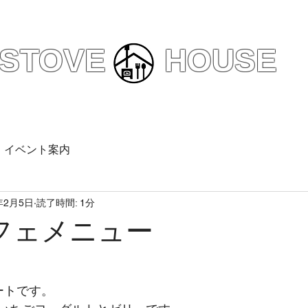
えびの市
カフェ/予約ランチ
STOVE HOUSE
内
メニュー
アクセスマップ
お
イベント案内
年2月5日
読了時間: 1分
フェメニュー
ートです。