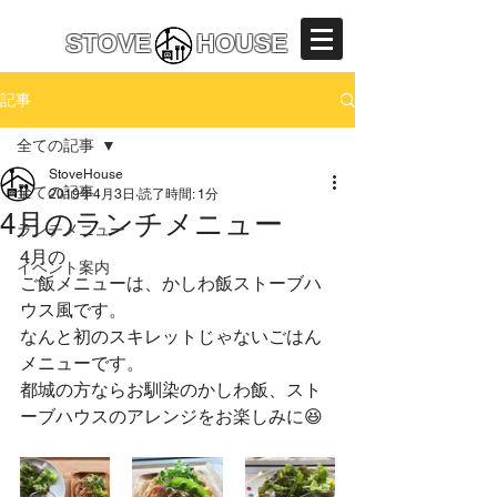
えびの市
カフェ/予約ランチ
STOVE HOUSE
記事
全ての記事
StoveHouse
全ての記事
2019年4月3日
読了時間: 1分
4月のランチメニュー
ランチメニュー
4月の 
イベント案内
ご飯メニューは、かしわ飯ストーブハ
ウス風です。
なんと初のスキレットじゃないごはん
メニューです。
都城の方ならお馴染のかしわ飯、スト
ーブハウスのアレンジをお楽しみに😆