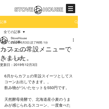
えびの市
カフェ/予約ランチ
STOVE HOUSE
記事
全ての記事
StoveHouse
全ての記事
2019年6月3日
読了時間: 1分
カフェの常設メニューで
ランチメニュー
きました。
イベント案内
更新日：
2019年12月3日
6月からカフェの常設スイーツとしてス
コーンお出しできます。。
飲み物がついたセットを550円です。
天然酵母発酵で、北海道産小麦のうま
みが感じられるスコーン、一度食べた